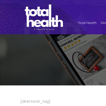
Total Health
Dir
[directorist_tag]