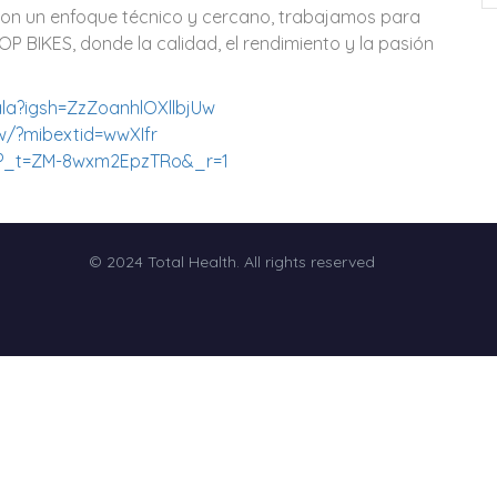
. Con un enfoque técnico y cercano, trabajamos para
TOP BIKES, donde la calidad, el rendimiento y la pasión
la?igsh=ZzZoanhlOXllbjUw
/?mibextid=wwXIfr
a?_t=ZM-8wxm2EpzTRo&_r=1
© 2024 Total Health. All rights reserved