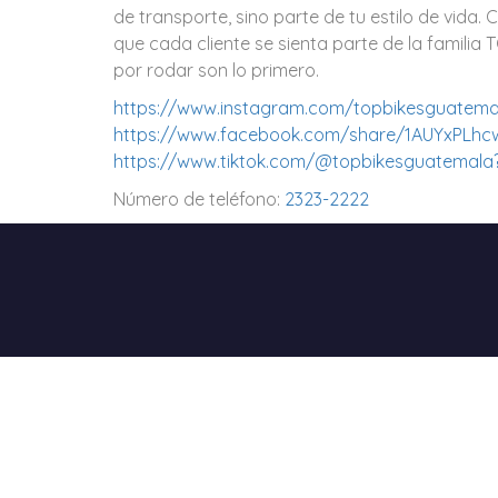
de transporte, sino parte de tu estilo de vida
que cada cliente se sienta parte de la familia 
por rodar son lo primero.
https://www.instagram.com/topbikesguatema
https://www.facebook.com/share/1AUYxPLhcw
https://www.tiktok.com/@topbikesguatemal
Número de teléfono:
2323-2222