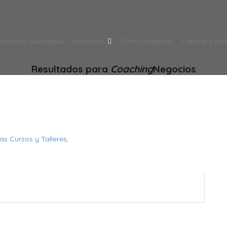
irectorio Saludable
Nosotros
Patrocinadores
Participa co
Resultados para
Coaching
Negocios
ias
Cursos y Talleres,