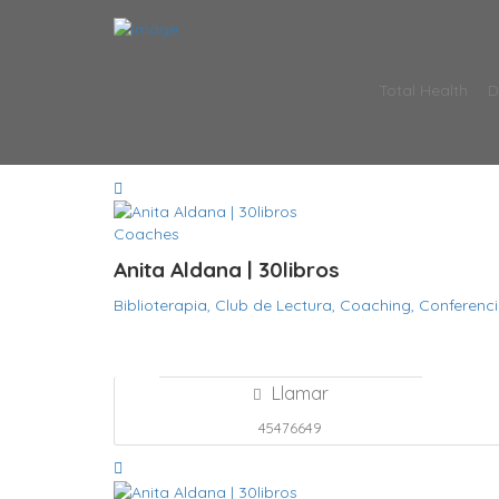
Total Health
D
Coaches
Anita Aldana | 30libros
Biblioterapia,
Club de Lectura,
Coaching,
Conferenc
Llamar
45476649